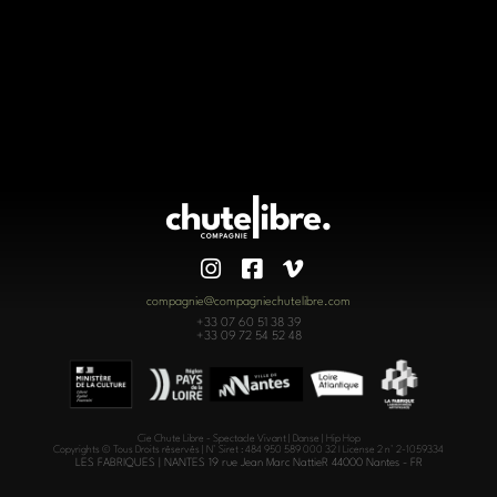
compagnie@compagniechutelibre.com
+33 07 60 51 38 39
+33 09 72 54 52 48
Cie Chute Libre - Spectacle Vivant | Danse | Hip Hop
Copyrights © Tous Droits réservés | N° Siret : 484 950 589 000 32 I License 2 n° 2-1059334
LES FABRIQUES | NANTES 19 rue Jean Marc NattieR 44000 Nantes - FR