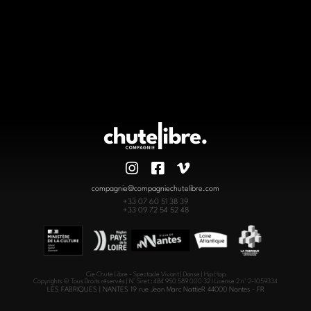
compagnie@compagniechutelibre.com
+33 07 60 51 38 39
+33 09 72 54 52 48
Cie Chute Libre - Spectacle Vivant | Danse | Hip Hop
Copyrights © Tous Droits réservés | N° Siret : 484 950 589 000 32 I License 2 n° 2-1059334
LES FABRIQUES | NANTES 19 rue Jean Marc NattieR 44000 Nantes - FR